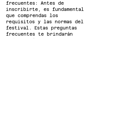
frecuentes: Antes de
inscribirte, es fundamental
que comprendas los
requisitos y las normas del
festival. Estas preguntas
frecuentes te brindarán
información esencial, como
el tamaño de los stands, las
tarifas, el tiempo de
montaje y las normativas
específicas.
Presentar una solicitud de
proveedor:
Para iniciar el
proceso, complete la
solicitud de proveedor a
continuación. Este
formulario recopilará
información básica sobre su
negocio, incluyendo lo que
planea ofrecer en el
festival.